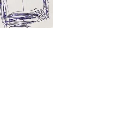
公園，
青年公園
和
#圓山花博公園
。
是擁有挑戰性遊具的公園類型。
、溜滑梯、蹺蹺板，跟盪鞦韆。
愛～
按鈕可以控制升降，
隊。