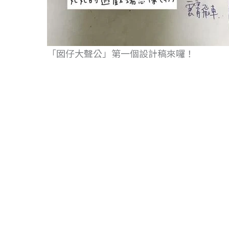
「囡仔大聲公」第一個設計稿來囉！
四歲的丸丸，經常跟著媽媽走訪各地的特色
喜歡挖沙、盪鞦韆跟挑戰山林的遊戲設施。
最近的心頭好是
#屏東潮好玩幸福村
、
#萬華
因為單純的溜滑梯已經不夠刺激，喜歡的都
在丸丸的遊戲場想像裡，有沙坑、雲霄飛車
（畫面上那個藍色貼紙就是雲霄飛車，超可
其中，丸丸設計的溜滑梯也很好玩，有一個
因為想玩的人太多，所以有人數限制，要排