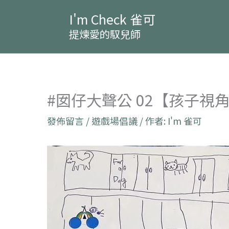
跳
I'm Check 雀可
至
提煉愛的馭兒師
主
要
內
容
#囡仔大聲公 02【孩子
發佈留言
/
遊戲場倡議
/ 作者:
I'm 雀可