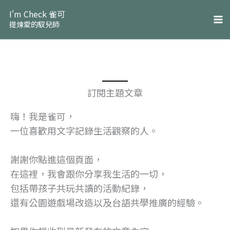
跳
I'm Check 雀可
至
提煉愛的馭兒師
主
要
內
容
訂閱主題文章
嗨！我是雀可，
一位喜歡用文字記錄生活觀察的人。
謝謝你點進這個頁面，
在這裡，我會跟你分享我生活的一切，
包括帶孩子共玩共讀的活動紀錄，
還有公園遊戲場改造以及台語共學推廣的經驗。