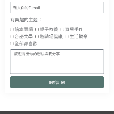
Email
有興趣的主題：
有
繪本閱讀
親子教養
育兒手作
興
台語共學
遊戲場倡議
生活觀察
趣
全部都喜歡
的
訊
主
息
題
開始訂閱
Alternative: