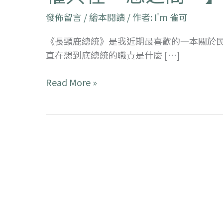
選
發佈留言
/
繪本閱讀
/ 作者:
I'm 雀可
書 30
【權
《長頸鹿總統》是我近期最喜歡的一本關於民
力
直在想到底總統的職責是什麼 […]
的
魔
Read More »
戒，
讓
民
主
與
專
權
只
在
一