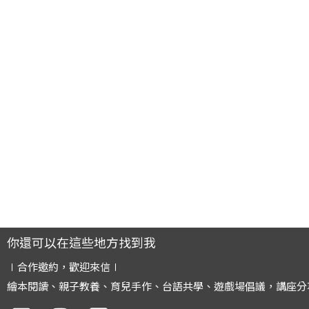
你還可以在這些地方找到我
∣合作邀約，歡迎來信∣
繪本閱讀、親子教養、育兒手作、台語共學、遊戲場倡議，講座分