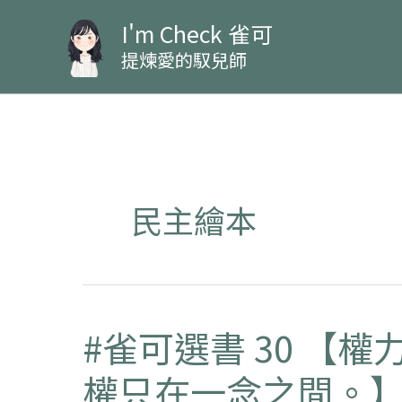
跳
I'm Check 雀可
至
提煉愛的馭兒師
主
要
內
容
民主繪本
#雀可選書 30 【
#
雀
權只在一念之間。
可