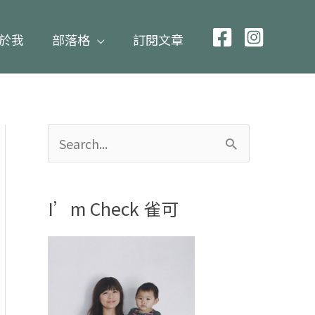
於我
部落格
訂閱文章
搜
尋
關
I’m Check 雀可
鍵
字
: