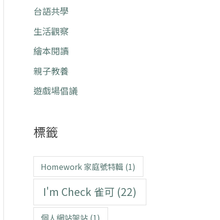
台語共學
生活觀察
繪本閱讀
親子教養
遊戲場倡議
標籤
Homework 家庭號特輯
(1)
I'm Check 雀可
(22)
個人網站架站
(1)