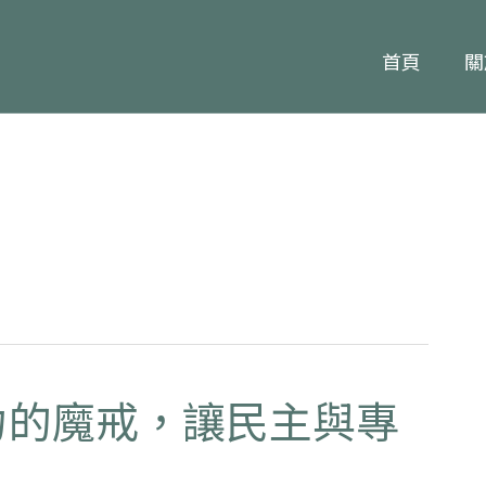
首頁
關
權力的魔戒，讓民主與專
】